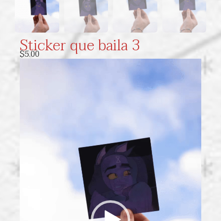
Sticker que baila 3
$
5.00
Reproductor
de
video