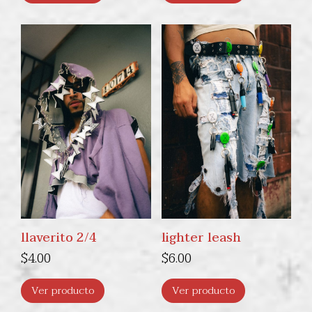
llaverito 2/4
lighter leash
$
4.00
$
6.00
Ver producto
Ver producto